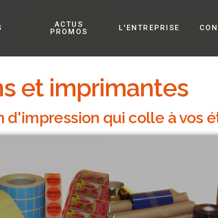
ACTUS
S
L'ENTREPRISE
CON
PROMOS
lms et imprimantes
d'impression qui colle à vos ét