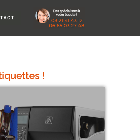
TACT
iquettes !